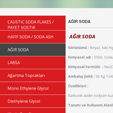
AĞIR SODA
CAUSTIC SODA FLAKES /
PAYET KOSTIK
AĞIR SODA
HAFIF SODA / SODA ASH
Görünümü :
Beyaz, katı hi
AĞIR SODA
Kimyasal adı :
E500, Soda, 
LABSA
Kimyasal Formülü :
Na2
Ağartma Toprakları
Ambalaj Şekli :
50 Kg Tor
Özellikleri :
Mono Ethylene Glycol
Karbonik asidin sodyum tuz
Diethylene Glycol
Tanımı ve Kullanım Alanl