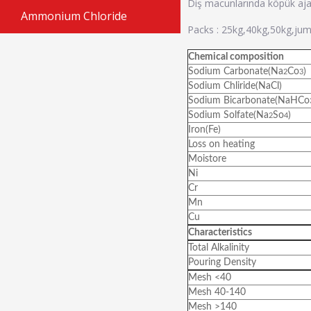
Diş macunlarında köpük ajanı
Ammonium Chloride
Packs : 25kg,40kg,50kg,ju
Chemical composition
Sodium Carbonate(Na
Co
)
2
3
Sodium Chliride(NaCl)
Sodium Bicarbonate(NaHCo
Sodium Solfate(Na
So
)
2
4
Iron(Fe)
Loss on heating
Moistore
Ni
Cr
Mn
Cu
Characteristics
Total Alkalinity
Pouring Density
Mesh <40
Mesh 40-140
Mesh >140