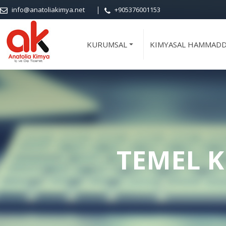
info@anatoliakimya.net
+905376001153
KURUMSAL
KIMYASAL HAMMAD
+
TEMEL 