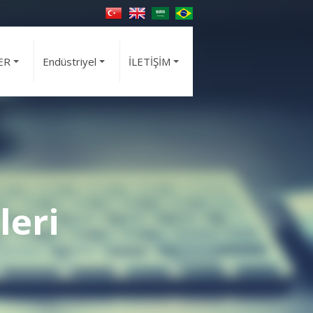
ER
Endüstriyel
İLETİŞİM
+
+
+
leri