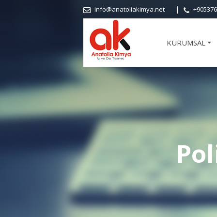
info@anatoliakimya.net
+905376
KURUMSAL
+
Pol