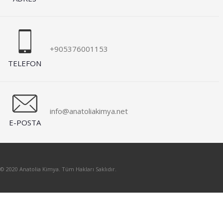
+905376001153
TELEFON
info@anatoliakimya.net
E-POSTA
© 2020 Anatolia Kimya. Tüm Hakları Saklıdır.