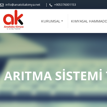
info@anatoliakimya.net
+905376001153
KURUMSAL
KIMYASAL HAMMAD
+
ARITMA SİSTEMİ