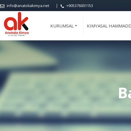
info@anatoliakimya.net
+905376001153
KURUMSAL
KIMYASAL HAMMAD
+
B