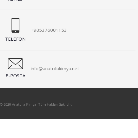
+905376001153
TELEFON
info@anatoliakimya.net
E-POSTA
© 2020 Anatolia Kimya. Tüm Hakları Saklıdır.