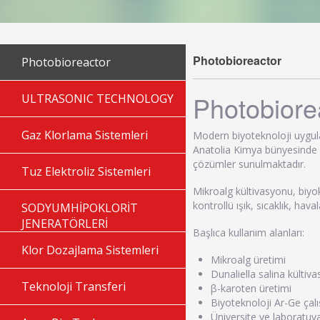
Photobioreactor
Photobioreactor
Photobiore
ULTRASONIC TECHNOLOGY
Gaz Klorlama Sistemleri
Modern biyoteknoloji uygulam
Anatolia Kimya bünyesinde l
çözümler sunulmaktadır.
Tuz Elektroliz Sistemleri
Mikroalg kültivasyonu, biyok
kontrollü ışık, sıcaklık, hav
SODYUMHİPOKLORİT
JENERATÖRLERİ
Başlıca kullanım alanları:
Klor Dozajlama Sistemleri
Mikroalg üretimi
Dunaliella salina kültiv
Teknoloji Transferi
β-karoten üretimi
Biyoteknoloji Ar-Ge çal
Üniversite ve laboratuva