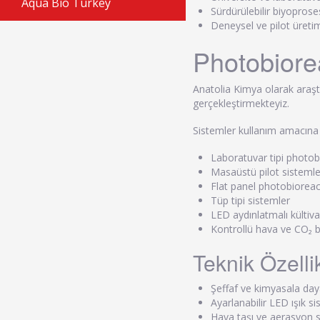
Aqua Bio Turkey
Sürdürülebilir biyopros
Deneysel ve pilot üretim
Photobiore
Anatolia Kimya olarak araşt
gerçekleştirmekteyiz.
Sistemler kullanım amacına g
Laboratuvar tipi photob
Masaüstü pilot sistemle
Flat panel photobiorea
Tüp tipi sistemler
LED aydınlatmalı kültiv
Kontrollü hava ve CO₂ b
Teknik Özelli
Şeffaf ve kimyasala daya
Ayarlanabilir LED ışık si
Hava taşı ve aerasyon 