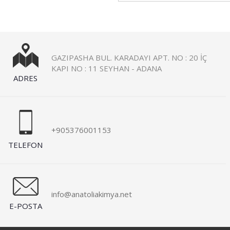
GAZIPASHA BUL. KARADAYI APT. NO : 20 İÇ
KAPI NO : 11 SEYHAN - ADANA
ADRES
+905376001153
TELEFON
info@anatoliakimya.net
E-POSTA