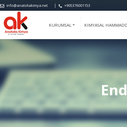
info@anatoliakimya.net
+905376001153
KURUMSAL
KIMYASAL HAMMAD
+
End